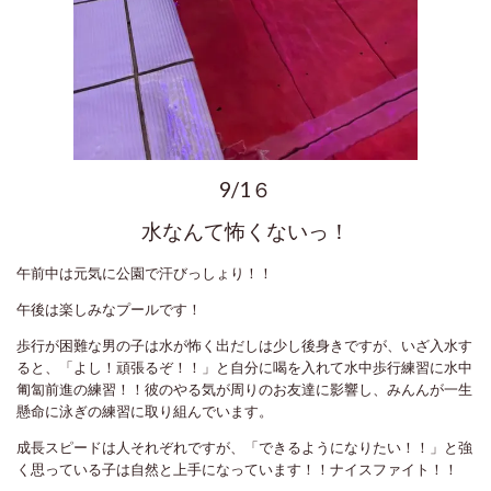
9/1６
水なんて怖くないっ！
午前中は元気に公園で汗びっしょり！！
午後は楽しみなプールです！
歩行が困難な男の子は水が怖く出だしは少し後身きですが、いざ入水す
ると、「よし！頑張るぞ！！」と自分に喝を入れて水中歩行練習に水中
匍匐前進の練習！！彼のやる気が周りのお友達に影響し、みんんが一生
懸命に泳ぎの練習に取り組んでいます。
成長スピードは人それぞれですが、「できるようになりたい！！」と強
く思っている子は自然と上手になっています！！ナイスファイト！！