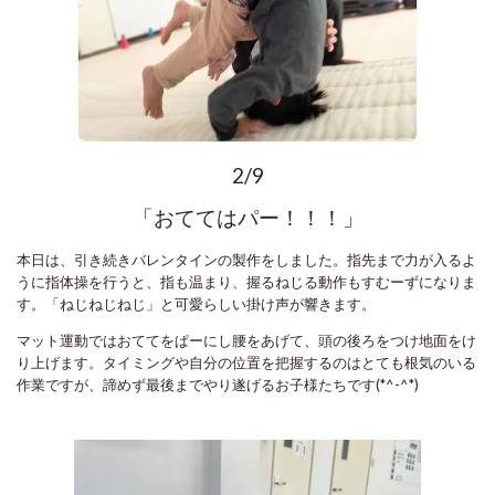
2/9
「おててはパー！！！」
本日は、引き続きバレンタインの製作をしました。指先まで力が入るよ
うに指体操を行うと、指も温まり、握るねじる動作もすむーずになりま
す。「ねじねじねじ」と可愛らしい掛け声が響きます。
マット運動ではおててをぱーにし腰をあげて、頭の後ろをつけ地面をけ
り上げます。タイミングや自分の位置を把握するのはとても根気のいる
作業ですが、諦めず最後までやり遂げるお子様たちです(*^-^*)