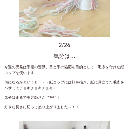
2/26
気分は…
今週の児発は手指の運動、目と手の協応を目的として、毛糸を付けた紙
コップを使います。
何になるかというと・・・紙コップには顔を描き、紙に見立てた毛糸を
ハサミでチョキチョキチョキ♪
気分はまるで美容師さん( *´艸｀)
好きな長さに切って盛り上がりました～！！